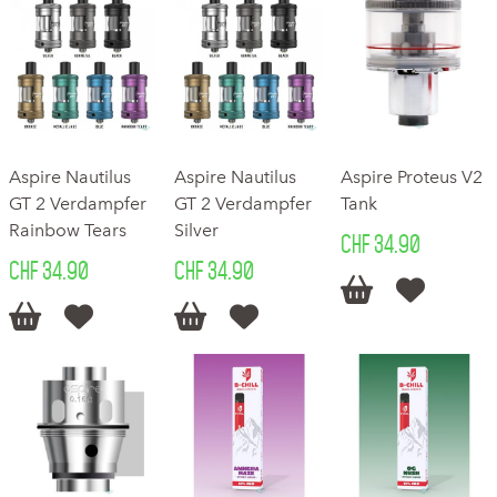
Aspire Nautilus
Aspire Nautilus
Aspire Proteus V2
GT 2 Verdampfer
GT 2 Verdampfer
Tank
Rainbow Tears
Silver
CHF 34.90
CHF 34.90
CHF 34.90





