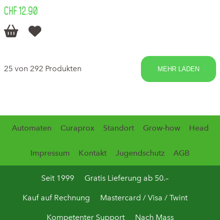
CHF 12.90


25 von 292 Produkten
MEHR LADEN
Automaten
Curaprox
Standort
Grow-how
Head
Impressum
Kontakt
Jugendschutz
AGB
Seit 1999
Gratis Lieferung ab 50.–
Kauf auf Rechnung
Mastercard / Visa / Twint
Kompetenter Support
Nach Mass