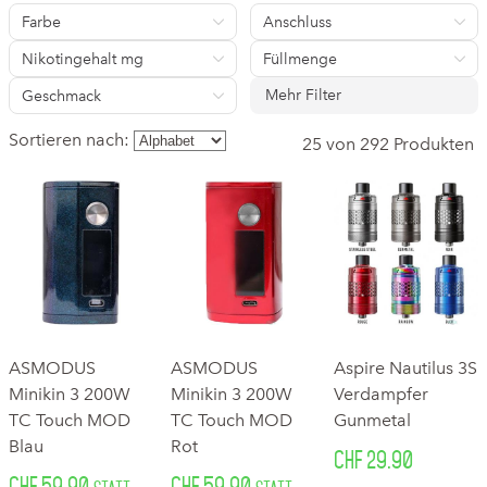
Farbe
Anschluss
Nikotingehalt mg
Füllmenge
Mehr Filter
Geschmack
Sortieren nach:
25 von 292 Produkten
ASMODUS
ASMODUS
Aspire Nautilus 3S
Minikin 3 200W
Minikin 3 200W
Verdampfer
TC Touch MOD
TC Touch MOD
Gunmetal
Blau
Rot
CHF 29.90
CHF 59.90
CHF 59.90