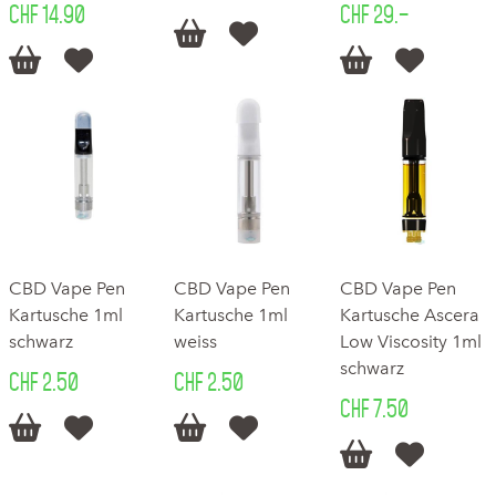
CHF 14.90
CHF 29.–






CBD Vape Pen
CBD Vape Pen
CBD Vape Pen
Kartusche 1ml
Kartusche 1ml
Kartusche Ascera
schwarz
weiss
Low Viscosity 1ml
schwarz
CHF 2.50
CHF 2.50
CHF 7.50





