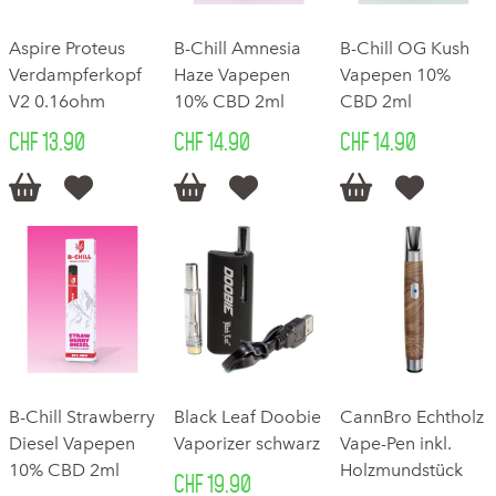
Aspire Proteus
B-Chill Amnesia
B-Chill OG Kush
Verdampferkopf
Haze Vapepen
Vapepen 10%
V2 0.16ohm
10% CBD 2ml
CBD 2ml
CHF 13.90
CHF 14.90
CHF 14.90






B-Chill Strawberry
Black Leaf Doobie
CannBro Echtholz
Diesel Vapepen
Vaporizer schwarz
Vape-Pen inkl.
10% CBD 2ml
Holzmundstück
CHF 19.90