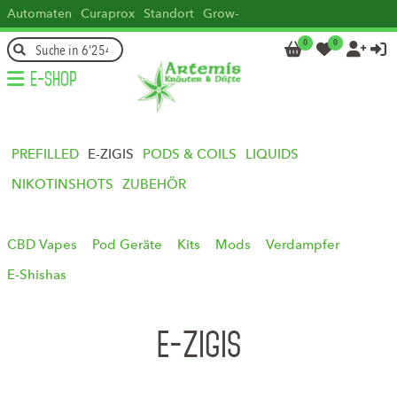
Automaten
Curaprox
Standort
Grow-
how
Head
Kontakt
DE
FR
IT
EN
0
0




E-Shop
PREFILLED
E-ZIGIS
PODS & COILS
LIQUIDS
NIKOTINSHOTS
ZUBEHÖR
CBD Vapes
Pod Geräte
Kits
Mods
Verdampfer
E-Shishas
E-Zigis