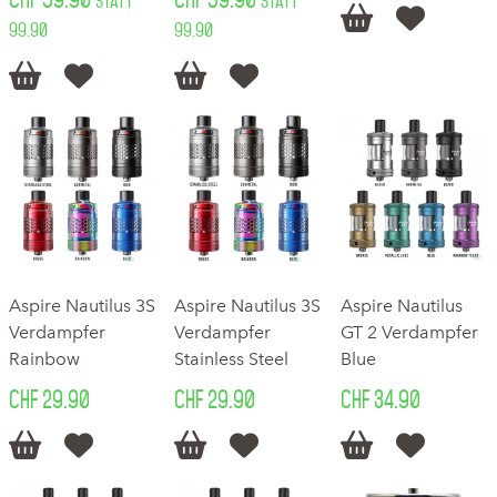
statt
statt


99.90
99.90




Aspire Nautilus 3S
Aspire Nautilus 3S
Aspire Nautilus
Verdampfer
Verdampfer
GT 2 Verdampfer
Rainbow
Stainless Steel
Blue
CHF 29.90
CHF 29.90
CHF 34.90





