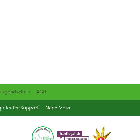
Jugendschutz
AGB
etenter Support
Nach Mass