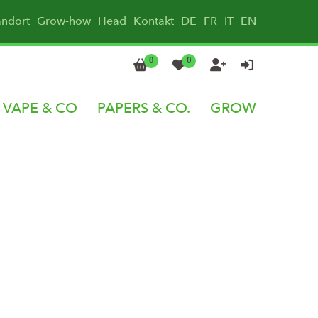
andort
Grow-how
Head
Kontakt
DE
FR
IT
EN
0
0




VAPE & CO
PAPERS & CO.
GROW