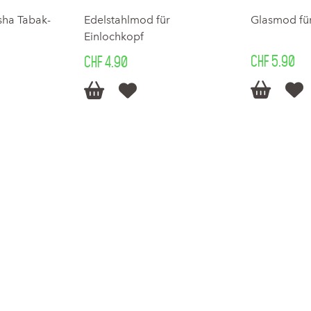
sha Tabak-
Edelstahlmod für
Glasmod für
Einlochkopf
CHF 5.90
CHF 4.90



