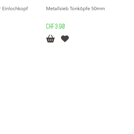
 Einlochkopf
Metallsieb Tonköpfe 50mm
CHF 3.90

