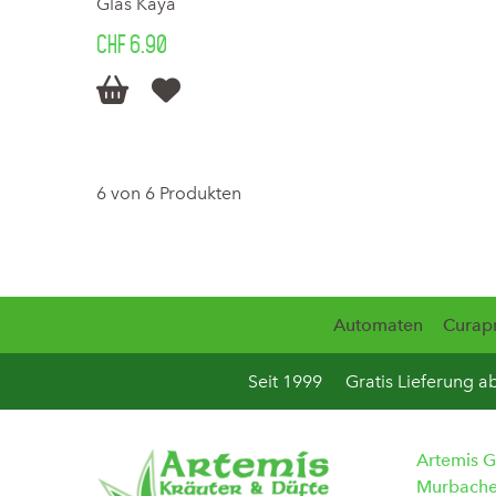
Glas Kaya
CHF 6.90


6 von 6 Produkten
Automaten
Curap
Seit 1999
Gratis Lieferung a
Artemis 
Murbache