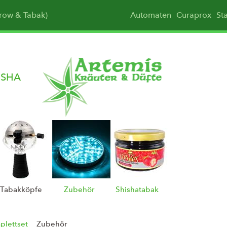
Grow & Tabak)
Automaten
Curaprox
St
ISHA
Tabakköpfe
Zubehör
Shishatabak
plettset
Zubehör