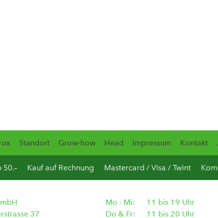
rox
Standort
Grow-how
Head
Impressum
Kontakt
b 50.–
Kauf auf Rechnung
Mastercard / Visa / Twint
Komp
GmbH
Mo - Mi:
11 bis 19 Uhr
rstrasse 37
Do & Fr:
11 bis 20 Uhr