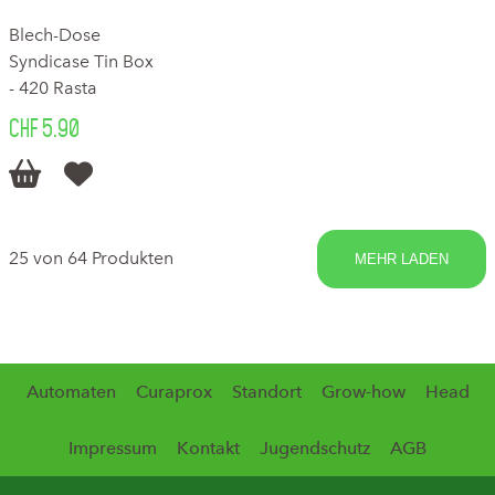
Blech-Dose
Syndicase Tin Box
- 420 Rasta
CHF 5.90


25 von 64 Produkten
MEHR LADEN
Automaten
Curaprox
Standort
Grow-how
Head
Impressum
Kontakt
Jugendschutz
AGB