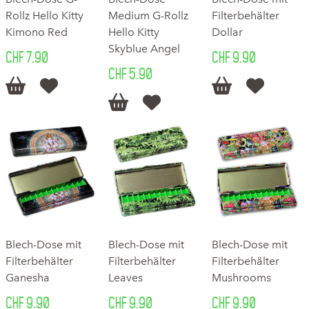
Rollz Hello Kitty
Medium G-Rollz
Filterbehälter
Kimono Red
Hello Kitty
Dollar
Skyblue Angel
CHF 7.90
CHF 9.90
CHF 5.90






Blech-Dose mit
Blech-Dose mit
Blech-Dose mit
Filterbehälter
Filterbehälter
Filterbehälter
Ganesha
Leaves
Mushrooms
CHF 9.90
CHF 9.90
CHF 9.90