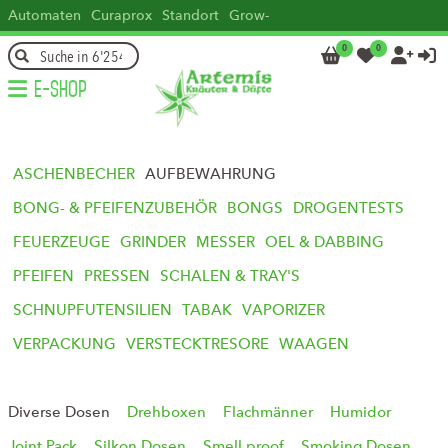
Automaten
Curaprox
Standort
Grow-
how
Head
Kontakt
DE
FR
IT
EN
0
0




E-Shop
ASCHENBECHER
AUFBEWAHRUNG
BONG- & PFEIFENZUBEHÖR
BONGS
DROGENTESTS
FEUERZEUGE
GRINDER
MESSER
OEL & DABBING
PFEIFEN
PRESSEN
SCHALEN & TRAY'S
SCHNUPFUTENSILIEN
TABAK
VAPORIZER
VERPACKUNG
VERSTECKTRESORE
WAAGEN
Diverse Dosen
Drehboxen
Flachmänner
Humidor
Joint Pack
Silkon Dosen
Smell proof
Smoking Dosen