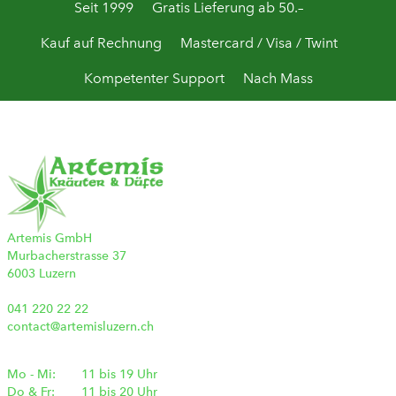
Seit 1999
Gratis Lieferung ab 50.–
Kauf auf Rechnung
Mastercard / Visa / Twint
Kompetenter Support
Nach Mass
Artemis GmbH
Murbacherstrasse 37
6003 Luzern
041 220 22 22
contact@artemisluzern.ch
Mo - Mi:
11 bis 19 Uhr
Do & Fr:
11 bis 20 Uhr