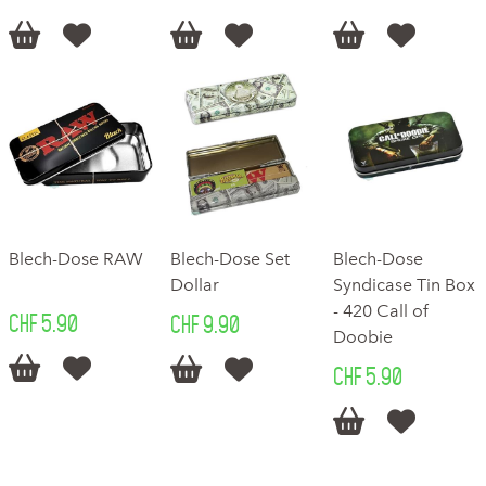






Blech-Dose RAW
Blech-Dose Set
Blech-Dose
Dollar
Syndicase Tin Box
- 420 Call of
CHF 5.90
CHF 9.90
Doobie




CHF 5.90

