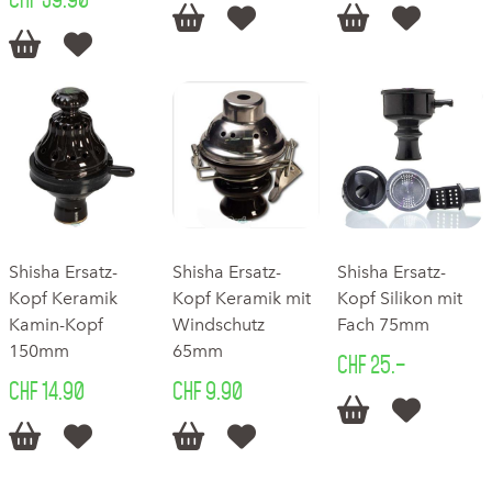






Shisha Ersatz-
Shisha Ersatz-
Shisha Ersatz-
Kopf Keramik
Kopf Keramik mit
Kopf Silikon mit
Kamin-Kopf
Windschutz
Fach 75mm
150mm
65mm
CHF 25.–
CHF 14.90
CHF 9.90





