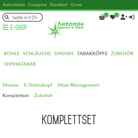
Automaten
Curaprox
Standort
Grow-
how
Head
Kontakt
DE
FR
IT
EN
0
0




E-Shop
KOHLE
SCHLÄUCHE
SHISHAS
TABAKKÖPFE
ZUBEHÖR
SHISHATABAK
Diverse
E-Shishakopf
Hitze-Management
Komplettset
Zubehör
Komplettset