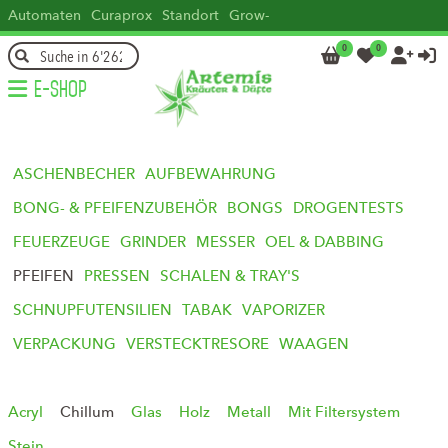
Automaten
Curaprox
Standort
Grow-
how
Head
Kontakt
DE
FR
IT
EN
0
0




E-Shop
ASCHENBECHER
AUFBEWAHRUNG
BONG- & PFEIFENZUBEHÖR
BONGS
DROGENTESTS
FEUERZEUGE
GRINDER
MESSER
OEL & DABBING
PFEIFEN
PRESSEN
SCHALEN & TRAY'S
SCHNUPFUTENSILIEN
TABAK
VAPORIZER
VERPACKUNG
VERSTECKTRESORE
WAAGEN
Acryl
Chillum
Glas
Holz
Metall
Mit Filtersystem
Stein