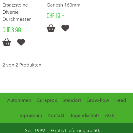
Ersatzsteine
Ganesh 160mm
Diverse
CHF 19.–
Durchmesser


CHF 3.90


2 von 2 Produkten
Automaten
Curaprox
Standort
Grow-how
Head
Impressum
Kontakt
Jugendschutz
AGB
Seit 1999
Gratis Lieferung ab 50.–