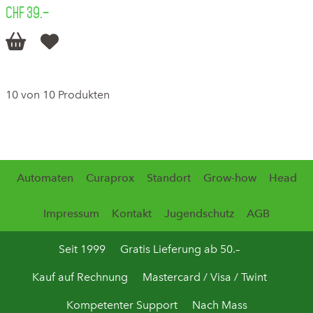
CHF 39.–


10 von 10 Produkten
Automaten
Curaprox
Standort
Grow-how
Head
Impressum
Kontakt
Jugendschutz
AGB
Seit 1999
Gratis Lieferung ab 50.–
Kauf auf Rechnung
Mastercard / Visa / Twint
Kompetenter Support
Nach Mass