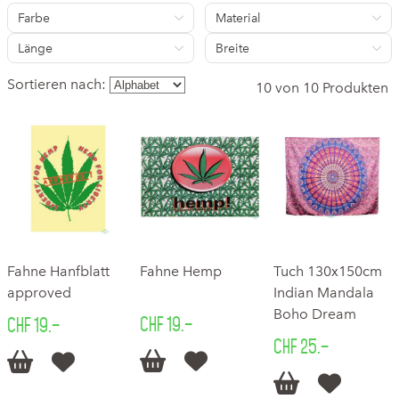
Farbe
Material
Länge
Breite
Sortieren nach:
10 von 10 Produkten
Fahne Hanfblatt
Fahne Hemp
Tuch 130x150cm
approved
Indian Mandala
Boho Dream
CHF 19.–
CHF 19.–
CHF 25.–





