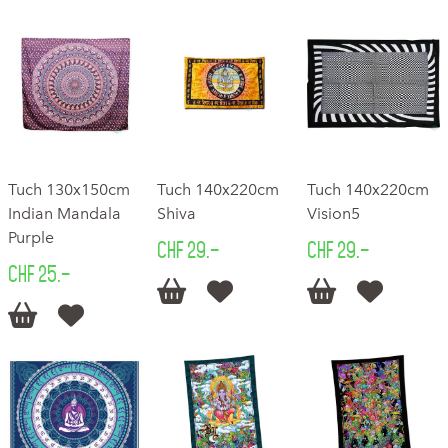
Tuch 130x150cm
Tuch 140x220cm
Tuch 140x220cm
Indian Mandala
Shiva
Vision5
Purple
CHF 29.–
CHF 29.–
CHF 25.–





