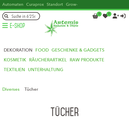
Automaten
Curaprox
Standort
Grow-
how
Head
Kontakt
DE
FR
IT
EN
0
0




E-Shop
DEKORATION
FOOD
GESCHENKE & GADGETS
KOSMETIK
RÄUCHERARTIKEL
RAW PRODUKTE
TEXTILIEN
UNTERHALTUNG
Diverses
Tücher
Tücher