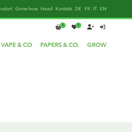
andort
Grow-how
Head
Kontakt
DE
FR
IT
EN
0
0




VAPE & CO
PAPERS & CO.
GROW