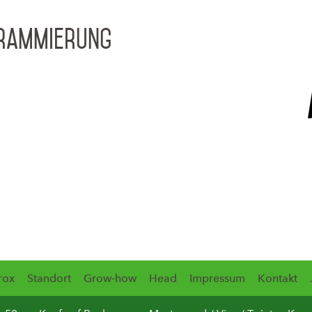
grammierung
rox
Standort
Grow-how
Head
Impressum
Kontakt