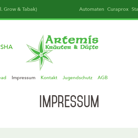
kl. Grow & Tabak)
Automaten
Curaprox
St
ISHA
ead
Impressum
Kontakt
Jugendschutz
AGB
Impressum