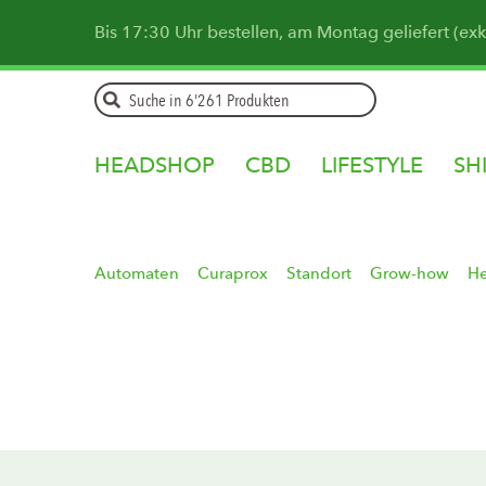
Bis 17:30 Uhr bestellen, am Montag geliefert (ex
HEADSHOP
CBD
LIFESTYLE
SH
Automaten
Curaprox
Standort
Grow-how
H