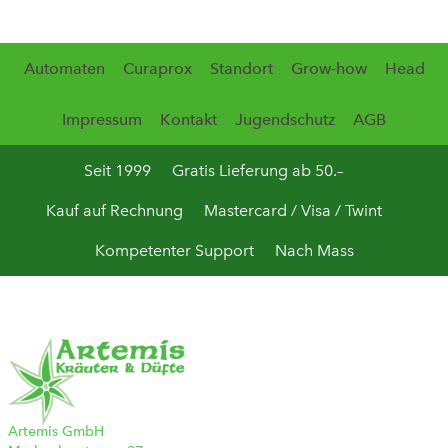
Automaten
Curaprox
Standort
Grow-how
Head
Impressum
Kontakt
Jugendschutz
AGB
Seit 1999
Gratis Lieferung ab 50.–
Kauf auf Rechnung
Mastercard / Visa / Twint
Kompetenter Support
Nach Mass
Artemis GmbH