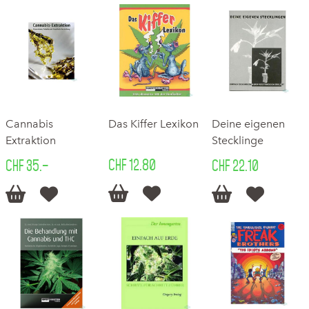
Cannabis
Das Kiffer Lexikon
Deine eigenen
Extraktion
Stecklinge
CHF 12.80
CHF 35.–
CHF 22.10





