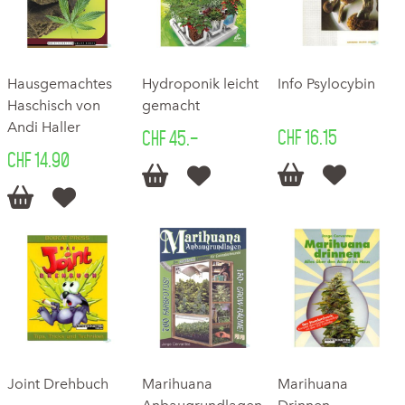
Hausgemachtes
Hydroponik leicht
Info Psylocybin
Haschisch von
gemacht
Andi Haller
CHF 16.15
CHF 45.–
CHF 14.90






Joint Drehbuch
Marihuana
Marihuana