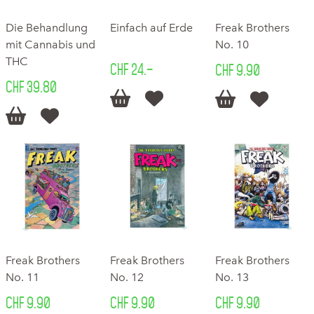
Die Behandlung
Einfach auf Erde
Freak Brothers
mit Cannabis und
No. 10
THC
CHF 24.–
CHF 9.90
CHF 39.80






Freak Brothers
Freak Brothers
Freak Brothers
No. 11
No. 12
No. 13
CHF 9.90
CHF 9.90
CHF 9.90