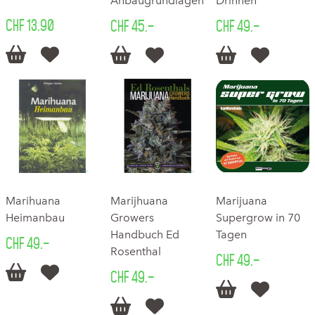
Anbaugrundlagen
Drinnen
CHF 13.90
CHF 45.–
CHF 49.–






Marihuana
Marijhuana
Marijuana
Heimanbau
Growers
Supergrow in 70
Handbuch Ed
Tagen
CHF 49.–
Rosenthal
CHF 49.–


CHF 49.–



