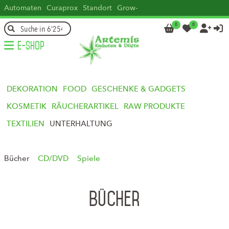
Automaten
Curaprox
Standort
Grow-
how
Head
Kontakt
DE
FR
IT
EN
0
0




E-Shop
DEKORATION
FOOD
GESCHENKE & GADGETS
KOSMETIK
RÄUCHERARTIKEL
RAW PRODUKTE
TEXTILIEN
UNTERHALTUNG
Bücher
CD/DVD
Spiele
Bücher