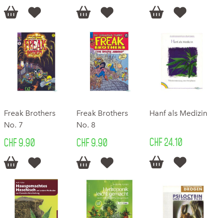






Freak Brothers
Freak Brothers
Hanf als Medizin
No. 7
No. 8
CHF 24.10
CHF 9.90
CHF 9.90





