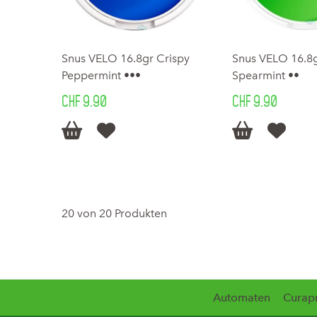
Snus VELO 16.8gr Crispy
Snus VELO 16.8
Peppermint •••
Spearmint ••
CHF 9.90
CHF 9.90




20 von 20 Produkten
Automaten
Curap