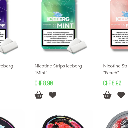
Iceberg
Nicotine Strips Iceberg
Nicotine Str
"Mint"
"Peach"
CHF 8.90
CHF 8.90



