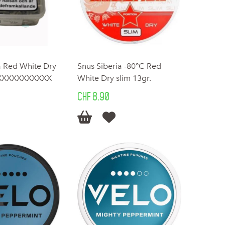
a Red White Dry
Snus Siberia -80°C Red
XXXXXXXXXXXX
White Dry slim 13gr.
CHF 8.90

