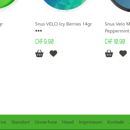
gr
Snus VELO Icy Berries 14gr
Snus Velo 
•••
Peppermint
CHF 9.90
CHF 10.90




rox
Standort
Grow-how
Head
Impressum
Kontakt