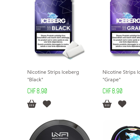
Nicotine Strips Iceberg
Nicotine Strips 
"Black"
"Grape"
CHF 8.90
CHF 8.90



