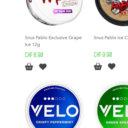
Snus Pablo Exclusive Grape
Snus Pablo Ice 
Ice 12g
CHF 9.90
CHF 8.90



