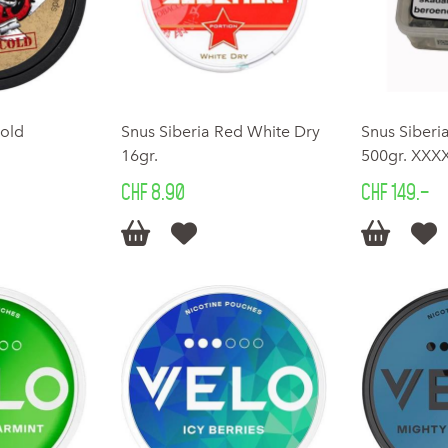
Cold
Snus Siberia Red White Dry
Snus Siberi
16gr.
500gr. XX
CHF 8.90
CHF 149.–



