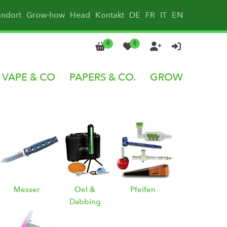
andort
Grow-how
Head
Kontakt
DE
FR
IT
EN
0
0




VAPE & CO
PAPERS & CO.
GROW
Messer
Oel &
Pfeifen
Dabbing