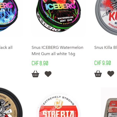
ack all
Snus ICEBERG Watermelon
Snus Killa B
Mint Gum all white 16g
CHF 9.90
CHF 8.90



