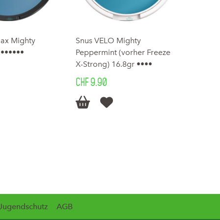
Max Mighty
Snus VELO Mighty
 ••••••
Peppermint (vorher Freeze
X-Strong) 16.8gr ••••
CHF 9.90


Jugendschutz
AGB