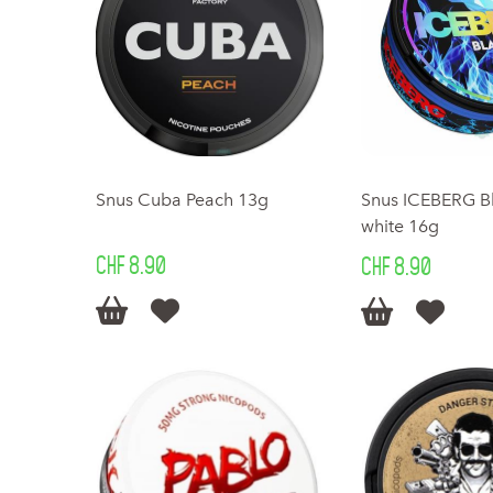
Snus Cuba Peach 13g
Snus ICEBERG Bl
white 16g
CHF 8.90
CHF 8.90



