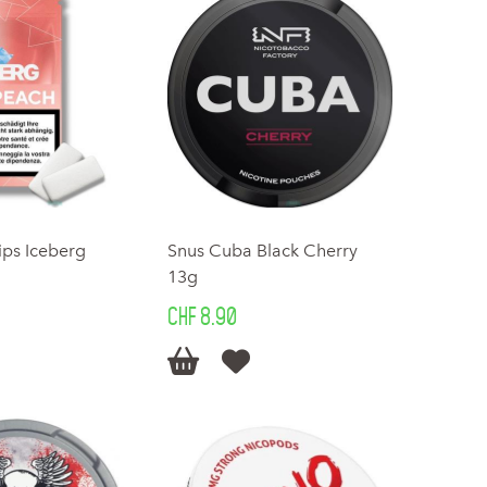
ips Iceberg
Snus Cuba Black Cherry
13g
CHF 8.90

