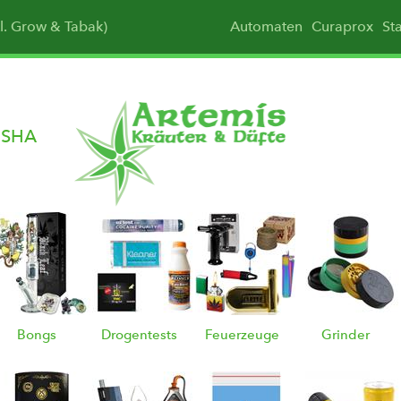
kl. Grow & Tabak)
Automaten
Curaprox
St
ISHA
Bongs
Drogentests
Feuerzeuge
Grinder