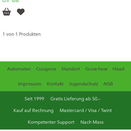


1 von 1 Produkten
Automaten
Curaprox
Standort
Grow-how
Head
Impressum
Kontakt
Jugendschutz
AGB
Seit 1999
Gratis Lieferung ab 50.–
Kauf auf Rechnung
Mastercard / Visa / Twint
Kompetenter Support
Nach Mass