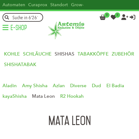
Automaten
Curaprox
Standort
Grow-
how
Head
Kontakt
DE
FR
IT
EN
0
0




E-Shop
KOHLE
SCHLÄUCHE
SHISHAS
TABAKKÖPFE
ZUBEHÖR
SHISHATABAK
Aladin
Amy Shisha
Azlan
Diverse
Dud
El Badia
kayaShisha
Mata Leon
R2 Hookah
Mata Leon