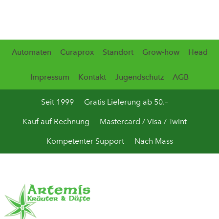
Automaten
Curaprox
Standort
Grow-how
Head
Impressum
Kontakt
Jugendschutz
AGB
Seit 1999
Gratis Lieferung ab 50.–
Kauf auf Rechnung
Mastercard / Visa / Twint
Kompetenter Support
Nach Mass