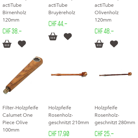
actiTube
actiTube
actiTube
Birnenholz
Bruyèreholz
Olivenholz
120mm
120mm
CHF 44.–
CHF 38.–
CHF 48.–






Filter-Holzpfeife
Holzpfeife
Holzpfeife
Calumet One
Rosenholz-
Rosenholz-
Piece Olive
geschnitzt 210mm
geschnitzt 280mm
100mm
CHF 17.90
CHF 25.–