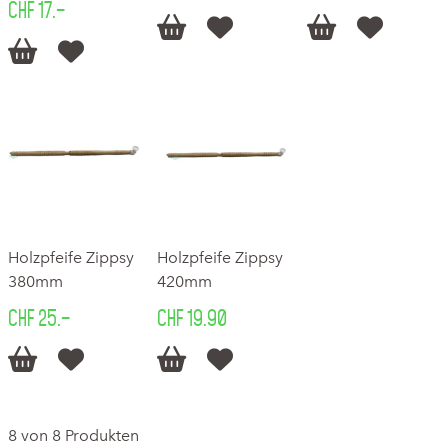
CHF 17.–






Holzpfeife Zippsy
Holzpfeife Zippsy
380mm
420mm
CHF 25.–
CHF 19.90




8 von 8 Produkten