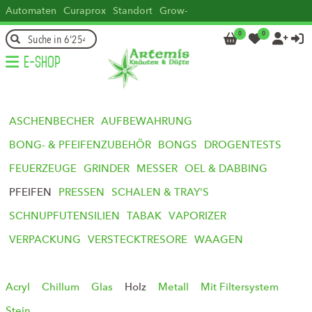
Automaten
Curaprox
Standort
Grow-
how
Head
Kontakt
DE
FR
IT
EN
0
0




E-Shop
ASCHENBECHER
AUFBEWAHRUNG
BONG- & PFEIFENZUBEHÖR
BONGS
DROGENTESTS
FEUERZEUGE
GRINDER
MESSER
OEL & DABBING
PFEIFEN
PRESSEN
SCHALEN & TRAY'S
SCHNUPFUTENSILIEN
TABAK
VAPORIZER
VERPACKUNG
VERSTECKTRESORE
WAAGEN
Acryl
Chillum
Glas
Holz
Metall
Mit Filtersystem
Stein